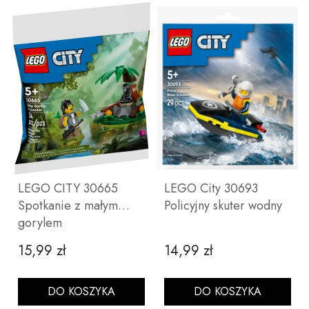
LEGO CITY 30665
LEGO City 30693
Spotkanie z małym
Policyjny skuter wodny
gorylem
15,99 zł
14,99 zł
Cena
Cena
DO KOSZYKA
DO KOSZYKA