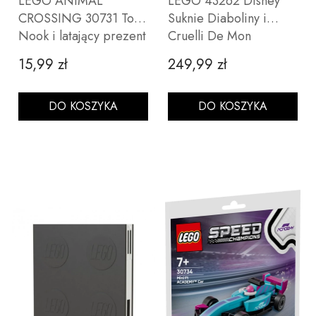
LEGO ANIMAL
LEGO 43262 Disney
CROSSING 30731 Tom
Suknie Diaboliny i
Nook i latający prezent
Cruelli De Mon
15,99 zł
249,99 zł
Cena
Cena
DO KOSZYKA
DO KOSZYKA