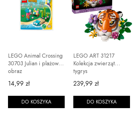
LEGO Animal Crossing
LEGO ART 31217
30703 Julian i plażowy
Kolekcja zwierząt
obraz
tygrys
14,99 zł
239,99 zł
Cena
Cena
DO KOSZYKA
DO KOSZYKA