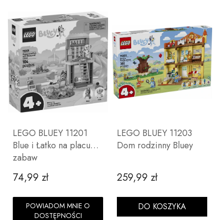
LEGO BLUEY 11201
LEGO BLUEY 11203
Blue i Łatko na placu
Dom rodzinny Bluey
zabaw
74,99 zł
259,99 zł
Cena
Cena
POWIADOM MNIE O
DO KOSZYKA
DOSTĘPNOŚCI