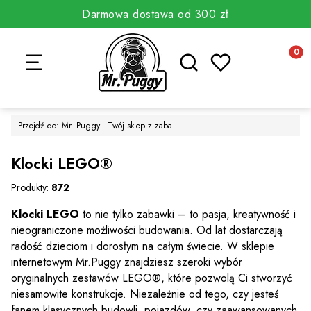
Darmowa dostawa od 300 zł
Otwórz wyszukiwarkę
Produkt
Przejdź do:
Mr. Puggy - Twój sklep z zabawkami
Klocki LEGO®
Produkty:
872
Klocki LEGO
to nie tylko zabawki – to pasja, kreatywność i
nieograniczone możliwości budowania. Od lat dostarczają
radość dzieciom i dorosłym na całym świecie. W sklepie
internetowym Mr.Puggy znajdziesz szeroki wybór
oryginalnych zestawów LEGO®, które pozwolą Ci stworzyć
niesamowite konstrukcje. Niezależnie od tego, czy jesteś
fanem klasycznych budowli, pojazdów, czy zaawansowanych