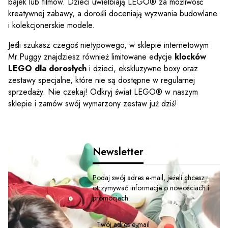
bajek lub filmów. Dzieci uwielbiają LEGO® za możliwość
kreatywnej zabawy, a dorośli doceniają wyzwania budowlane
i kolekcjonerskie modele.
Jeśli szukasz czegoś nietypowego, w sklepie internetowym
Mr.Puggy znajdziesz również limitowane edycje
klocków
LEGO dla dorosłych
i dzieci, ekskluzywne boxy oraz
zestawy specjalne, które nie są dostępne w regularnej
sprzedaży. Nie czekaj! Odkryj świat LEGO® w naszym
sklepie i zamów swój wymarzony zestaw już dziś!
Newsletter
Podaj swój adres e-mail, jeżeli chcesz
otrzymywać informacje o nowościach i
promocjach.
Twój adres e-mail