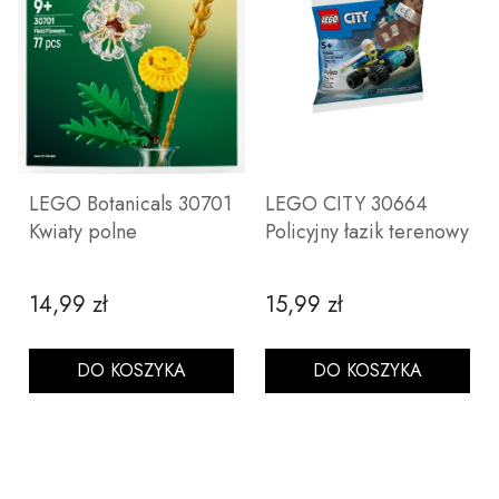
LEGO Botanicals 30701
LEGO CITY 30664
Kwiaty polne
Policyjny łazik terenowy
14,99 zł
15,99 zł
Cena
Cena
DO KOSZYKA
DO KOSZYKA