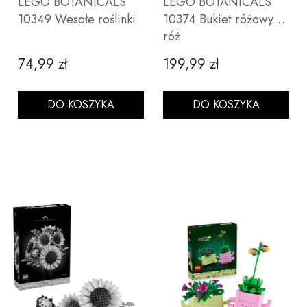
LEGO BOTANICALS
LEGO BOTANICALS
10349 Wesołe roślinki
10374 Bukiet różowych
róż
74,99 zł
199,99 zł
Cena
Cena
DO KOSZYKA
DO KOSZYKA