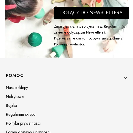
DOŁĄCZ DO NEWSLETTERA
Zapisując się, akceptujesz nasz
Regulamin
(w
zakresie dotyczącym Newslettera).
Przetwarzanie danych odbywa się zgodnie z
Polityką prywatności
.
Linki w stopce
POMOC
Nasze sklepy
Nefrytowa
Bujaka
Regulamin sklepu
Polityka prywatności
Formy dostawy i płatności