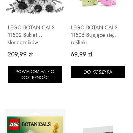
LEGO BOTANICALS
LEGO BOTANICALS
11502 Bukiet
11506 Bujające się
słoneczników
roślinki
209,99 zł
69,99 zł
Cena
Cena
POWIADOM MNIE O
DO KOSZYKA
DOSTĘPNOŚCI