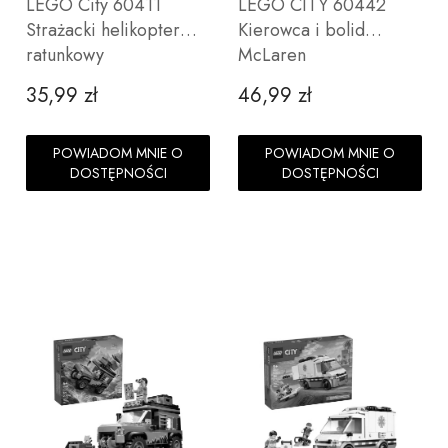
LEGO City 60411
LEGO CITY 60442
Strażacki helikopter
Kierowca i bolid
ratunkowy
McLaren
35,99 zł
46,99 zł
Cena
Cena
POWIADOM MNIE O
POWIADOM MNIE O
DOSTĘPNOŚCI
DOSTĘPNOŚCI