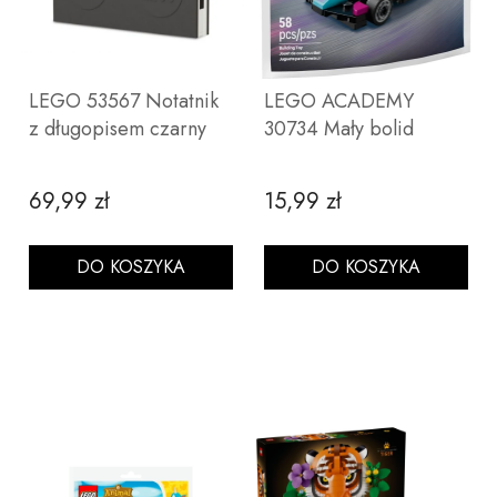
LEGO 53567 Notatnik
LEGO ACADEMY
z długopisem czarny
30734 Mały bolid
69,99 zł
15,99 zł
Cena
Cena
DO KOSZYKA
DO KOSZYKA