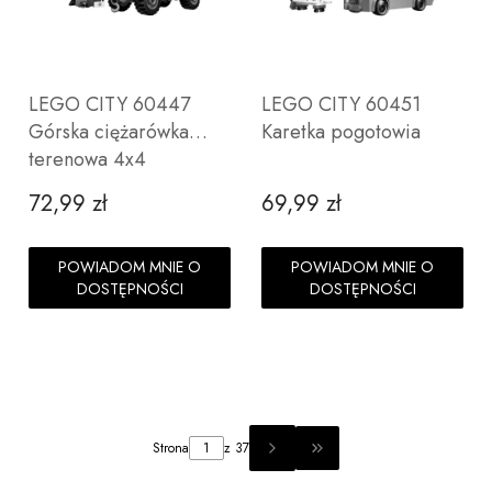
LEGO CITY 60447
LEGO CITY 60451
Górska ciężarówka
Karetka pogotowia
terenowa 4x4
72,99 zł
69,99 zł
Cena
Cena
POWIADOM MNIE O
POWIADOM MNIE O
DOSTĘPNOŚCI
DOSTĘPNOŚCI
Strona
z 37
PRZEJDŹ DO OSTATNIEJ