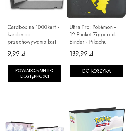
Cardbox na 1000kart -
Ultra Pro: Pokémon -
kardon do
12-Pocket Zippered
przechowywania kart
Binder - Pikachu
9,99 zł
189,99 zł
Cena
Cena
POWIADOM MNIE O
DO KOSZYKA
DOSTĘPNOŚCI