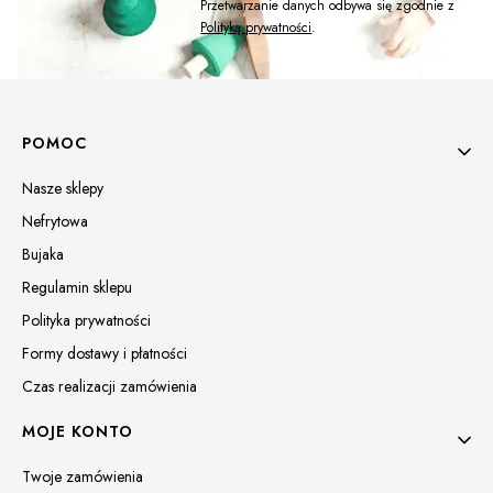
Przetwarzanie danych odbywa się zgodnie z
Polityką prywatności
.
Linki w stopce
POMOC
Nasze sklepy
Nefrytowa
Bujaka
Regulamin sklepu
Polityka prywatności
Formy dostawy i płatności
Czas realizacji zamówienia
MOJE KONTO
Twoje zamówienia