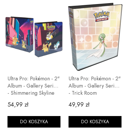
Ultra Pro: Pokémon - 2"
Ultra Pro: Pokémon - 2"
Album - Gallery Series
Album - Gallery Series
- Shimmering Skyline
- Trick Room
54,99 zł
49,99 zł
Cena
Cena
DO KOSZYKA
DO KOSZYKA