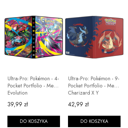
Ultra-Pro: Pokémon - 4-
Ultra-Pro: Pokémon - 9-
Pocket Portfolio - Mega
Pocket Portfolio - Mega
Evolution
Charizard X Y
39,99 zł
42,99 zł
Cena
Cena
DO KOSZYKA
DO KOSZYKA