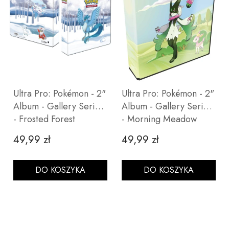
Ultra Pro: Pokémon - 2"
Ultra Pro: Pokémon - 2"
Album - Gallery Series
Album - Gallery Series
- Frosted Forest
- Morning Meadow
49,99 zł
49,99 zł
Cena
Cena
DO KOSZYKA
DO KOSZYKA