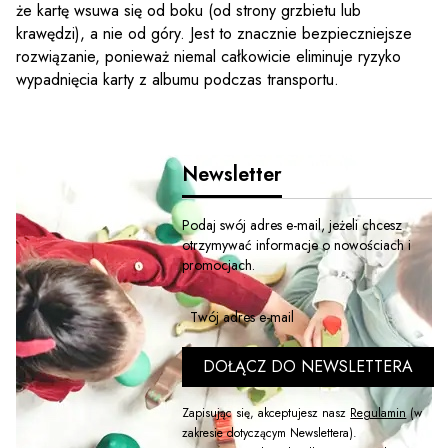
że kartę wsuwa się od boku (od strony grzbietu lub
krawędzi), a nie od góry. Jest to znacznie bezpieczniejsze
rozwiązanie, ponieważ niemal całkowicie eliminuje ryzyko
wypadnięcia karty z albumu podczas transportu.
Newsletter
Podaj swój adres e-mail, jeżeli chcesz
otrzymywać informacje o nowościach i
promocjach.
Twój adres e-mail
DOŁĄCZ DO NEWSLETTERA
Zapisując się, akceptujesz nasz
Regulamin
(w
zakresie dotyczącym Newslettera).