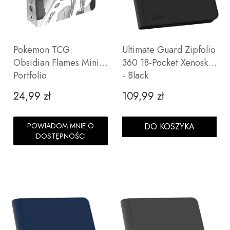
Pokemon TCG:
Ultimate Guard Zipfolio
Obsidian Flames Mini
360 18-Pocket Xenoskin
Portfolio
- Black
24,99 zł
109,99 zł
Cena
Cena
POWIADOM MNIE O
DO KOSZYKA
DOSTĘPNOŚCI