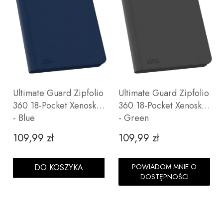
Ultimate Guard Zipfolio
Ultimate Guard Zipfolio
360 18-Pocket Xenoskin
360 18-Pocket Xenoskin
- Blue
- Green
109,99 zł
109,99 zł
Cena
Cena
DO KOSZYKA
POWIADOM MNIE O
DOSTĘPNOŚCI