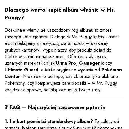
Dlaczego warto kupić album właśnie w Mr.
Puggy?
Doskonale wiemy, że uszkodzony róg albumu to zmora
każdego kolekcjonera. Dlatego w Mr. Puggy każdy klaser i
album pakujemy z najwyższą starannością – używamy
grubych kartonów i wypełniaczy, aby produkt dotarł do
Ciebie w stanie nienaruszonym. Oferujemy akcesoria
uznanych marek takich jak
Ultra Pro
,
Gamegenic
czy
Ultimate Guard
, a także oryginalne wydania od
Pokémon
Center
. Niezależnie od tego, czy zbierasz tylko ulubione
Pokémony, czy kompletujesz całe dodatki – w Mr. Puggy
znajdziesz oprawę, na jaką zasługują Twoje karty!
❓ FAQ – Najczęściej zadawane pytania
1. Ile kart pomieści standardowy album?
To zależy od
formatu. Najpopularniejsze albumy 9-pocket (9 kieszonek na