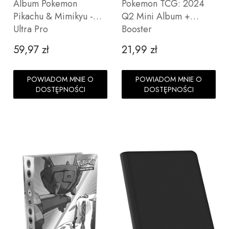
Album Pokemon
Pokemon TCG: 2024
Pikachu & Mimikyu -
Q2 Mini Album +
Ultra Pro
Booster
59,97 zł
21,99 zł
Cena
Cena
POWIADOM MNIE O
POWIADOM MNIE O
DOSTĘPNOŚCI
DOSTĘPNOŚCI