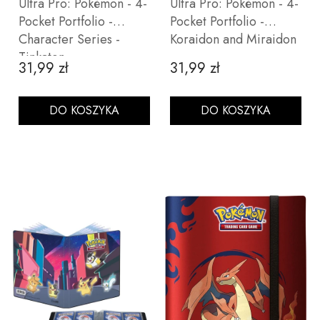
Ultra Pro: Pokémon - 4-
Ultra Pro: Pokémon - 4-
Pocket Portfolio -
Pocket Portfolio -
Character Series -
Koraidon and Miraidon
Tinkaton
31,99 zł
31,99 zł
Cena
Cena
DO KOSZYKA
DO KOSZYKA