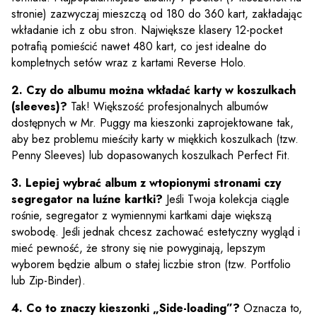
stronie) zazwyczaj mieszczą od 180 do 360 kart, zakładając
wkładanie ich z obu stron. Największe klasery 12-pocket
potrafią pomieścić nawet 480 kart, co jest idealne do
kompletnych setów wraz z kartami Reverse Holo.
2. Czy do albumu można wkładać karty w koszulkach
(sleeves)?
Tak! Większość profesjonalnych albumów
dostępnych w Mr. Puggy ma kieszonki zaprojektowane tak,
aby bez problemu mieściły karty w miękkich koszulkach (tzw.
Penny Sleeves) lub dopasowanych koszulkach Perfect Fit.
3. Lepiej wybrać album z wtopionymi stronami czy
segregator na luźne kartki?
Jeśli Twoja kolekcja ciągle
rośnie, segregator z wymiennymi kartkami daje większą
swobodę. Jeśli jednak chcesz zachować estetyczny wygląd i
mieć pewność, że strony się nie powyginają, lepszym
wyborem będzie album o stałej liczbie stron (tzw. Portfolio
lub Zip-Binder).
4. Co to znaczy kieszonki „Side-loading”?
Oznacza to,