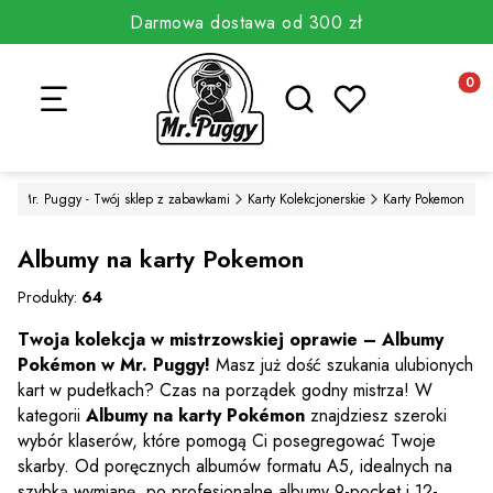
Darmowa dostawa od 300 zł
Otwórz wyszukiwarkę
Produkt
Mr. Puggy - Twój sklep z zabawkami
Karty Kolekcjonerskie
Karty Pokemon
Albumy na karty Pokemon
Produkty:
64
Twoja kolekcja w mistrzowskiej oprawie – Albumy
Pokémon w Mr. Puggy!
Masz już dość szukania ulubionych
kart w pudełkach?
Czas na porządek godny mistrza!
W
kategorii
Albumy na karty Pokémon
znajdziesz szeroki
wybór klaserów,
które pomogą Ci posegregować Twoje
skarby.
Od poręcznych albumów formatu A5,
idealnych na
szybką wymianę,
po profesjonalne albumy 9-pocket i 12-