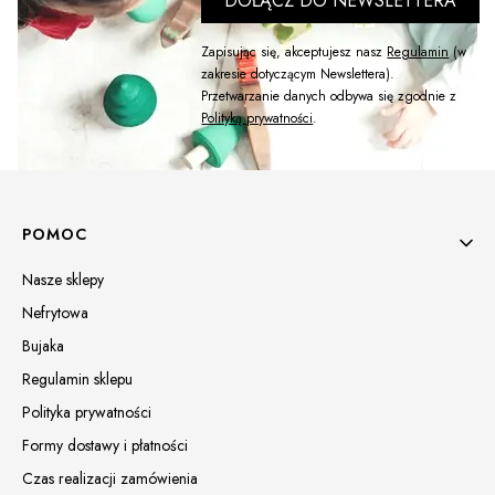
DOŁĄCZ DO NEWSLETTERA
Zapisując się, akceptujesz nasz
Regulamin
(w
zakresie dotyczącym Newslettera).
Przetwarzanie danych odbywa się zgodnie z
Polityką prywatności
.
Linki w stopce
POMOC
Nasze sklepy
Nefrytowa
Bujaka
Regulamin sklepu
Polityka prywatności
Formy dostawy i płatności
Czas realizacji zamówienia