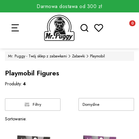
Darmowa dostawa od 300 zł
Otwórz wyszukiwarkę
Produkt
Mr. Puggy - Twój sklep z zabawkami
Zabawki
Playmobil
Playmobil Figures
Produkty:
4
Domyślne
Filtry
Lista produktów
Sortowanie: