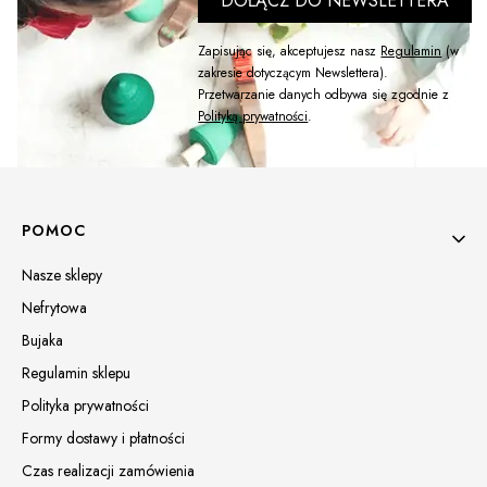
DOŁĄCZ DO NEWSLETTERA
Zapisując się, akceptujesz nasz
Regulamin
(w
zakresie dotyczącym Newslettera).
Przetwarzanie danych odbywa się zgodnie z
Polityką prywatności
.
Linki w stopce
POMOC
Nasze sklepy
Nefrytowa
Bujaka
Regulamin sklepu
Polityka prywatności
Formy dostawy i płatności
Czas realizacji zamówienia