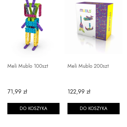
Meli Mublo 100szt
Meli Mublo 200szt
71,99 zł
122,99 zł
Cena
Cena
DO KOSZYKA
DO KOSZYKA