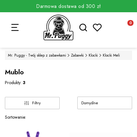
Darmowa dostawa od 300 zł
Otwórz wyszukiwarkę
Produkt
Mr. Puggy - Twój sklep z zabawkami
Zabawki
Klocki
Klocki Meli
Mublo
Produkty:
3
Domyślne
Filtry
Lista produktów
Sortowanie: