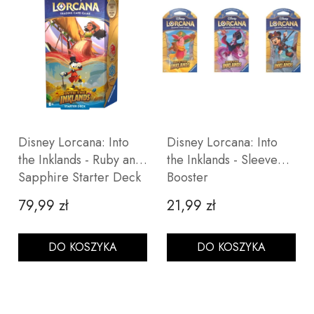
Disney Lorcana: Into
Disney Lorcana: Into
the Inklands - Ruby and
the Inklands - Sleeved
Sapphire Starter Deck
Booster
79,99 zł
21,99 zł
Cena
Cena
DO KOSZYKA
DO KOSZYKA