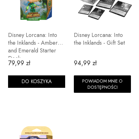
Disney Lorcana: Into
Disney Lorcana: Into
the Inklands - Amber
the Inklands - Gift Set
and Emerald Starter
Deck
79,99 zł
94,99 zł
Cena
Cena
DO KOSZYKA
POWIADOM MNIE O
DOSTĘPNOŚCI