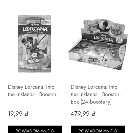
Disney Lorcana: Into
Disney Lorcana: Into
the Inklands - Booster
the Inklands - Booster
Box (24 boostery)
19,99 zł
479,99 zł
Cena
Cena
POWIADOM MNIE O
POWIADOM MNIE O