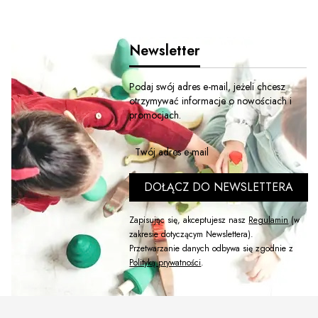
Newsletter
Podaj swój adres e-mail, jeżeli chcesz
otrzymywać informacje o nowościach i
promocjach.
Twój adres e-mail
DOŁĄCZ DO NEWSLETTERA
Zapisując się, akceptujesz nasz
Regulamin
(w
zakresie dotyczącym Newslettera).
Przetwarzanie danych odbywa się zgodnie z
Polityką prywatności
.