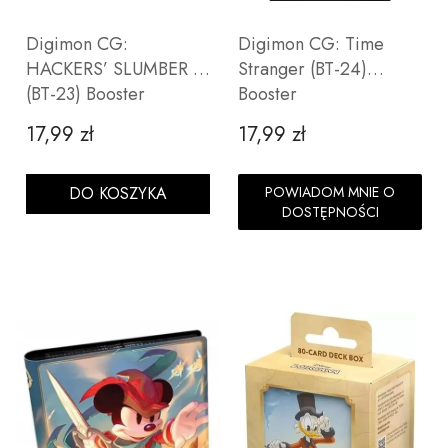
Digimon CG:
Digimon CG: Time
HACKERS’ SLUMBER -
Stranger (BT-24)
(BT-23) Booster
Booster
17,99 zł
17,99 zł
Cena
Cena
DO KOSZYKA
POWIADOM MNIE O
DOSTĘPNOŚCI