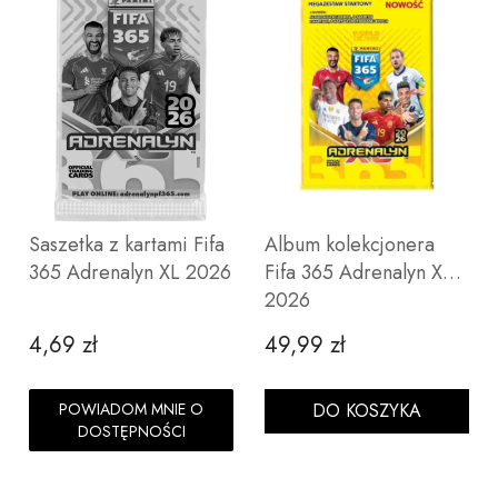
Saszetka z kartami Fifa
Album kolekcjonera
365 Adrenalyn XL 2026
Fifa 365 Adrenalyn XL
2026
4,69 zł
49,99 zł
Cena
Cena
POWIADOM MNIE O
DO KOSZYKA
DOSTĘPNOŚCI