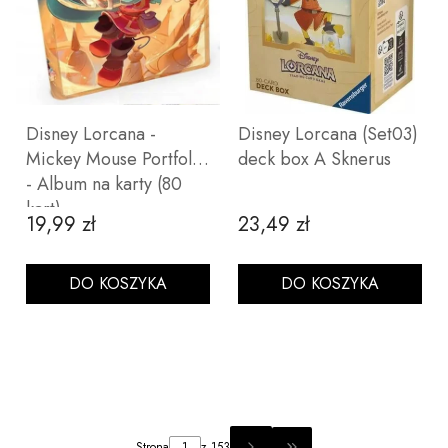
Disney Lorcana -
Disney Lorcana (Set03)
Mickey Mouse Portfolio
deck box A Sknerus
- Album na karty (80
kart)
19,99 zł
23,49 zł
Cena
Cena
DO KOSZYKA
DO KOSZYKA
Strona
z 153