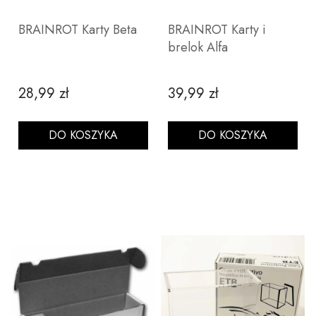
BRAINROT Karty Beta
BRAINROT Karty i
brelok Alfa
28,99 zł
39,99 zł
Cena
Cena
DO KOSZYKA
DO KOSZYKA