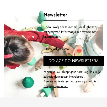
Newsletter
Podaj swój adres e-mail, jeżeli chcesz
otrzymywać informacje o nowościach i
promocjach.
Twój adres e-mail
DOŁĄCZ DO NEWSLETTERA
Zapisując się, akceptujesz nasz
Regulamin
(w
zakresie dotyczącym Newslettera).
Przetwarzanie danych odbywa się zgodnie z
Polityką prywatności
.