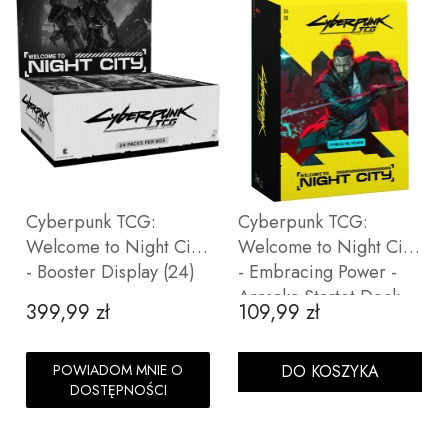
Cyberpunk TCG:
Cyberpunk TCG:
Welcome to Night City
Welcome to Night City
- Booster Display (24)
- Embracing Power -
Arasaka Startet Deck
399,99 zł
109,99 zł
Cena
Cena
POWIADOM MNIE O
DO KOSZYKA
DOSTĘPNOŚCI