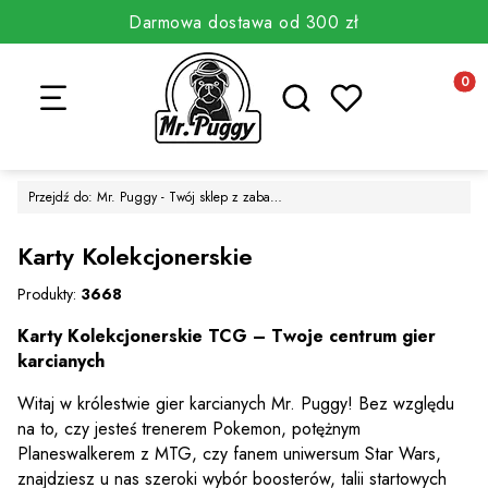
Darmowa dostawa od 300 zł
Otwórz wyszukiwarkę
Produkt
Przejdź do:
Mr. Puggy - Twój sklep z zabawkami
Karty Kolekcjonerskie
Produkty:
3668
Karty Kolekcjonerskie TCG – Twoje centrum gier
karcianych
Witaj w królestwie gier karcianych Mr. Puggy! Bez względu
na to, czy jesteś trenerem Pokemon, potężnym
Planeswalkerem z MTG, czy fanem uniwersum Star Wars,
znajdziesz u nas szeroki wybór boosterów, talii startowych