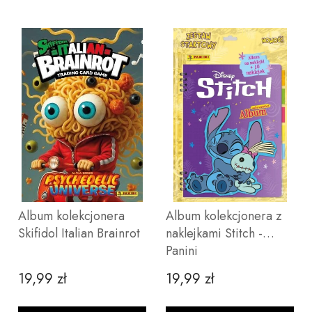
Album kolekcjonera
Album kolekcjonera z
Skifidol Italian Brainrot
naklejkami Stitch -
Panini
19,99 zł
19,99 zł
Cena
Cena