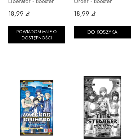
Liberator - Booster
Order - Booster
18,99 zł
18,99 zł
Cena
Cena
POWIADOM MNIE O
DO KOSZYKA
DOSTĘPNOŚCI