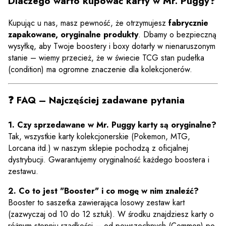
Dlaczego warto kupować karty w Mr. Puggy?
Kupując u nas, masz pewność, że otrzymujesz
fabrycznie
zapakowane, oryginalne produkty
. Dbamy o bezpieczną
wysyłkę, aby Twoje boostery i boxy dotarły w nienaruszonym
stanie – wiemy przecież, że w świecie TCG stan pudełka
(condition) ma ogromne znaczenie dla kolekcjonerów.
❓ FAQ – Najczęściej zadawane pytania
1. Czy sprzedawane w Mr. Puggy karty są oryginalne?
Tak, wszystkie karty kolekcjonerskie (Pokemon, MTG,
Lorcana itd.) w naszym sklepie pochodzą z oficjalnej
dystrybucji. Gwarantujemy oryginalność każdego boostera i
zestawu.
2. Co to jest "Booster" i co mogę w nim znaleźć?
Booster to saszetka zawierająca losowy zestaw kart
(zazwyczaj od 10 do 12 sztuk). W środku znajdziesz karty o
różnym stopniu rzadkości – od powszechnych (Common) po