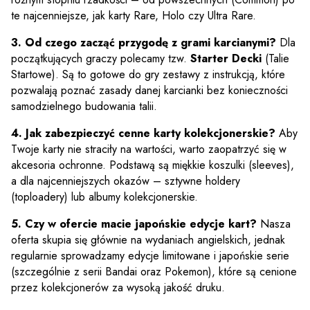
te najcenniejsze, jak karty Rare, Holo czy Ultra Rare.
3. Od czego zacząć przygodę z grami karcianymi?
Dla
początkujących graczy polecamy tzw.
Starter Decki
(Talie
Startowe). Są to gotowe do gry zestawy z instrukcją, które
pozwalają poznać zasady danej karcianki bez konieczności
samodzielnego budowania talii.
4. Jak zabezpieczyć cenne karty kolekcjonerskie?
Aby
Twoje karty nie straciły na wartości, warto zaopatrzyć się w
akcesoria ochronne. Podstawą są miękkie koszulki (sleeves),
a dla najcenniejszych okazów – sztywne holdery
(toploadery) lub albumy kolekcjonerskie.
5. Czy w ofercie macie japońskie edycje kart?
Nasza
oferta skupia się głównie na wydaniach angielskich, jednak
regularnie sprowadzamy edycje limitowane i japońskie serie
(szczególnie z serii Bandai oraz Pokemon), które są cenione
przez kolekcjonerów za wysoką jakość druku.