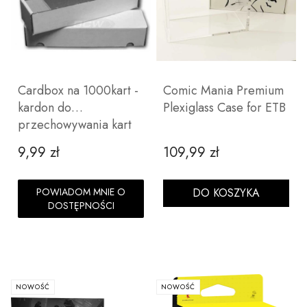
Cardbox na 1000kart -
Comic Mania Premium
kardon do
Plexiglass Case for ETB
przechowywania kart
9,99 zł
109,99 zł
Cena
Cena
POWIADOM MNIE O
DO KOSZYKA
DOSTĘPNOŚCI
NOWOŚĆ
NOWOŚĆ