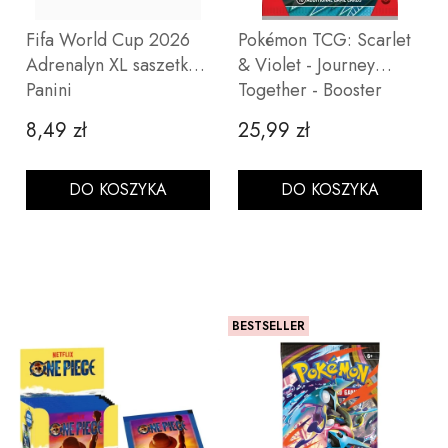
Fifa World Cup 2026
Pokémon TCG: Scarlet
Adrenalyn XL saszetka -
& Violet - Journey
Panini
Together - Booster
8,49 zł
25,99 zł
Cena
Cena
DO KOSZYKA
DO KOSZYKA
BESTSELLER