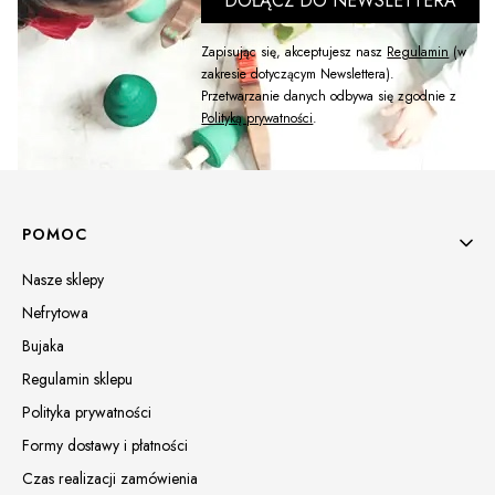
DOŁĄCZ DO NEWSLETTERA
Zapisując się, akceptujesz nasz
Regulamin
(w
zakresie dotyczącym Newslettera).
Przetwarzanie danych odbywa się zgodnie z
Polityką prywatności
.
Linki w stopce
POMOC
Nasze sklepy
Nefrytowa
Bujaka
Regulamin sklepu
Polityka prywatności
Formy dostawy i płatności
Czas realizacji zamówienia