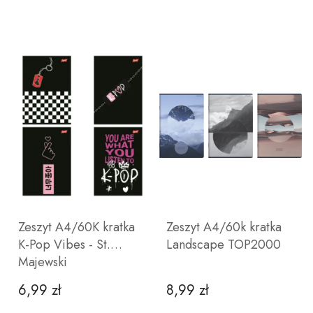
Zeszyt A4/60K kratka
Zeszyt A4/60k kratka
K-Pop Vibes - St.
Landscape TOP2000
Majewski
6,99 zł
8,99 zł
Cena
Cena