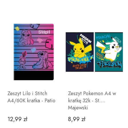
Zeszyt Lilo i Stitch
Zeszyt Pokemon A4 w
A4/60K kratka - Patio
kratkę 32k - St.
Majewski
12,99 zł
8,99 zł
Cena
Cena