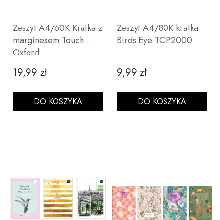
Zeszyt A4/60K Kratka z
Zeszyt A4/80K kratka
marginesem Touch
Birds Eye TOP2000
Oxford
19,99 zł
9,99 zł
Cena
Cena
DO KOSZYKA
DO KOSZYKA