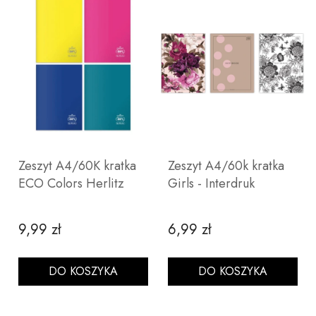
Zeszyt A4/60K kratka
Zeszyt A4/60k kratka
ECO Colors Herlitz
Girls - Interdruk
9,99 zł
6,99 zł
Cena
Cena
DO KOSZYKA
DO KOSZYKA