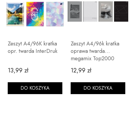
Zeszyt A4/96K kratka
Zeszyt A4/96k kratka
opr. twarda InterDruk
oprawa twarda
megamix Top2000
13,99 zł
12,99 zł
Cena
Cena
DO KOSZYKA
DO KOSZYKA