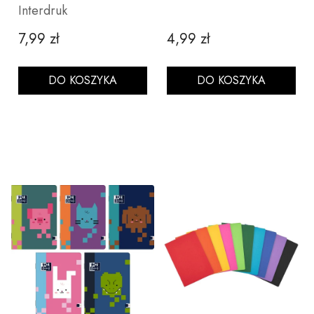
Interdruk
7,99 zł
4,99 zł
Cena
Cena
DO KOSZYKA
DO KOSZYKA