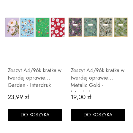
Zeszyt A4/96k kratka w
Zeszyt A4/96k kratka w
twardej oprawie
twardej oprawie
Garden - Interdruk
Metalic Gold -
Interdruk
23,99 zł
19,00 zł
Cena
Cena
DO KOSZYKA
DO KOSZYKA