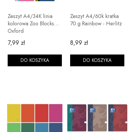
Zeszyt A4/34K linia
Zeszyt A4/60k kratka
kolorowa Zoo Blocks
70 g Rainbow - Herlitz
Oxford
7,99 zł
8,99 zł
Cena
Cena
DO KOSZYKA
DO KOSZYKA