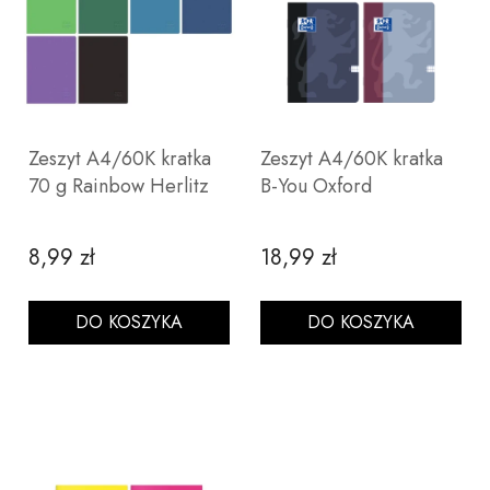
Zeszyt A4/60K kratka
Zeszyt A4/60K kratka
70 g Rainbow Herlitz
B-You Oxford
8,99 zł
18,99 zł
Cena
Cena
DO KOSZYKA
DO KOSZYKA