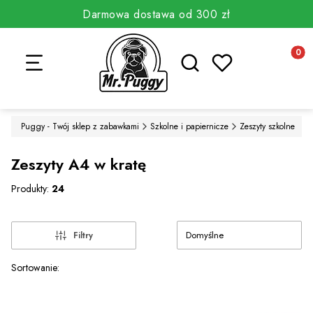
Darmowa dostawa od 300 zł
Otwórz wyszukiwarkę
Produkt
Mr. Puggy - Twój sklep z zabawkami
Szkolne i papiernicze
Zeszyty szkolne
Zeszyty A4 w kratę
Produkty:
24
Domyślne
Filtry
Lista produktów
Sortowanie: