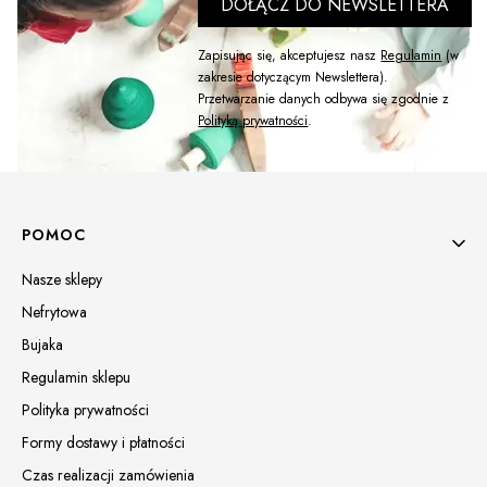
DOŁĄCZ DO NEWSLETTERA
Zapisując się, akceptujesz nasz
Regulamin
(w
zakresie dotyczącym Newslettera).
Przetwarzanie danych odbywa się zgodnie z
Polityką prywatności
.
Linki w stopce
POMOC
Nasze sklepy
Nefrytowa
Bujaka
Regulamin sklepu
Polityka prywatności
Formy dostawy i płatności
Czas realizacji zamówienia