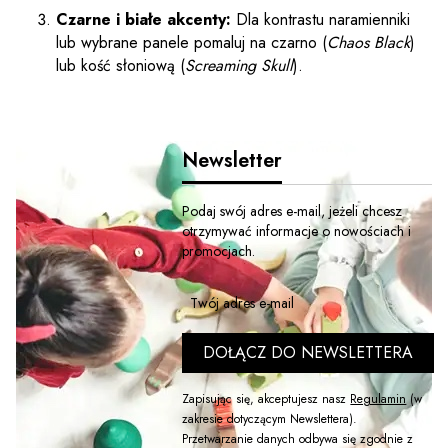
Czarne i białe akcenty:
Dla kontrastu naramienniki
lub wybrane panele pomaluj na czarno (
Chaos Black
)
lub kość słoniową (
Screaming Skull
).
Newsletter
Podaj swój adres e-mail, jeżeli chcesz
otrzymywać informacje o nowościach i
promocjach.
Twój adres e-mail
DOŁĄCZ DO NEWSLETTERA
Zapisując się, akceptujesz nasz
Regulamin
(w
zakresie dotyczącym Newslettera).
Przetwarzanie danych odbywa się zgodnie z