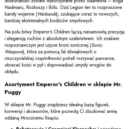
doskonałości zostało wykorzystane przez Slaanesha – Boga
Nadmiaru, Rozkoszy i Bólu. Dziś Legion ten to rozproszone
bandy wojenne (
Warbands
), szukające coraz to nowszych,
bardziej ekstremalnych bodźców zmysłowych.
Na polu bitwy Emperor's Children łączą niesamowitą precyzję
i elegancję ruchów z absolutnym szaleństwem. Ich znakiem
rozpoznawczym jest użycie broni sonicznej (
Sonic
Weapons
), która za pomocą fal dźwiękowych o
niszczycielskiej częstotliwości potrafi rozrywać pancerze,
obracać kości w pył i doprowadzać umysły wrogów do
obłędu.
Asortyment Emperor's Children w sklepie Mr.
Puggy
W sklepie Mr. Puggy znajdziesz idealną bazę figurek,
konwersji i akcesoriów, które pozwolą Ci zbudować armię
oddaną Mrocznemu Księciu: