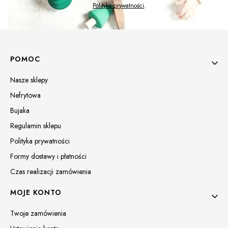
Polityką prywatności
.
Linki w stopce
POMOC
Nasze sklepy
Nefrytowa
Bujaka
Regulamin sklepu
Polityka prywatności
Formy dostawy i płatności
Czas realizacji zamówienia
MOJE KONTO
Twoje zamówienia