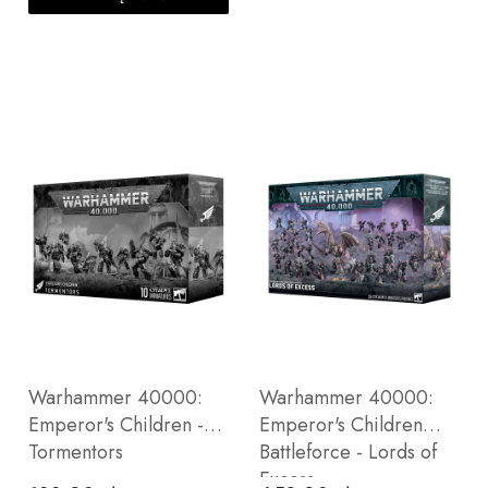
Warhammer 40000:
Warhammer 40000:
Emperor's Children -
Emperor's Children
Tormentors
Battleforce - Lords of
Excess