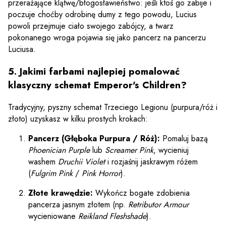
przerażające klątwę/błogosławieństwo: jeśli ktoś go zabije i
poczuje choćby odrobinę dumy z tego powodu, Lucius
powoli przejmuje ciało swojego zabójcy, a twarz
pokonanego wroga pojawia się jako pancerz na pancerzu
Luciusa.
5. Jakimi farbami najlepiej pomalować
klasyczny schemat Emperor's Children?
Tradycyjny, pyszny schemat Trzeciego Legionu (purpura/róż i
złoto) uzyskasz w kilku prostych krokach:
Pancerz (Głęboka Purpura / Róż):
Pomaluj bazą
Phoenician Purple
lub
Screamer Pink
, wycieniuj
washem
Druchii Violet
i rozjaśnij jaskrawym różem
(
Fulgrim Pink
/
Pink Horror
).
Złote krawędzie:
Wykończ bogate zdobienia
pancerza jasnym złotem (np.
Retributor Armour
wycieniowane
Reikland Fleshshade
).