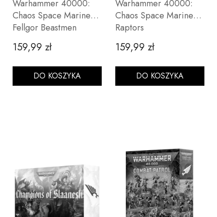
Warhammer 40000:
Warhammer 40000:
Chaos Space Marines -
Chaos Space Marines -
Fellgor Beastmen
Raptors
159,99 zł
159,99 zł
Cena
Cena
DO KOSZYKA
DO KOSZYKA