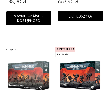
188,90 zł
659,90 zł
Cena
Cena
POWIADOM MNIE O
DO KOSZYKA
DOSTĘPNOŚCI
BESTSELLER
NOWOŚĆ
NOWOŚĆ