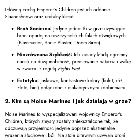
Główną cechą Emperor's Children jest ich oddanie
Slaaneshnowi oraz unikalny klimat:
Broń Soniczna:
Jedyne jednostki w grze używające
broni opartej na niszczycielskich falach dźwiękowych
(Blastmaster, Sonic Blaster, Doom Siren).
Niezrównana Szybkość:
Ich zasady kładą ogromny
nacisk na dużą mobilność, premiowanie natarcia i walkę
w zwarciu z regułą
Fights First
.
Estetyka:
Jaskrawe, kontrastowe kolory (fiolet, róż,
złoto, biel) połączone z makabrycznymi zdobieniami.
2. Kim są Noise Marines i jak działają w grze?
Noise Marines to wyspecjalizowani wojownicy Emperor's
Children, których zmysły zostały zniekształcone tak, że
odczuwają przyjemność jedynie poprzez ekstremalne
wrażenia słuchowe i ból. Na stole bitewnym używają broni