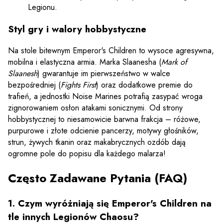
Legionu.
Styl gry i walory hobbystyczne
Na stole bitewnym Emperor's Children to wysoce agresywna,
mobilna i elastyczna armia. Marka Slaanesha (
Mark of
Slaanesh
) gwarantuje im pierwszeństwo w walce
bezpośredniej (
Fights First
) oraz dodatkowe premie do
trafień, a jednostki Noise Marines potrafią zasypać wroga
zignorowaniem osłon atakami sonicznymi. Od strony
hobbystycznej to niesamowicie barwna frakcja – różowe,
purpurowe i złote odcienie pancerzy, motywy głośników,
strun, żywych tkanin oraz makabrycznych ozdób dają
ogromne pole do popisu dla każdego malarza!
Często Zadawane Pytania (FAQ)
1. Czym wyróżniają się Emperor's Children na
tle innych Legionów Chaosu?