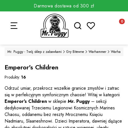
Darmowa dostawa od 300 zł
Otwórz wyszukiwarkę
Produkt
Mr. Puggy - Twój sklep z zabawkami
Gry Bitewne
Warhammer
Warhammer
Emperor's Children
Produkty:
16
Odrzuć umiar, przekrocz wszelkie granice zmysłów i zatrac
się w perfekcyjnym symfonicznym chaosie! Witaj w kategorii
Emperor's Children
w sklepie
Mr. Puggy
– sekcji
dedykowanej Trzeciemu Legionowi Kosmicznych Marines
Chaosu, oddanemu bez reszty Mrocznemu Księciu
Nadmiaru, Slaaneshnowi. Dzieci Imperatora, dawniej dążące
do absolutnej doskonałości w sztuce wojennej, uległy