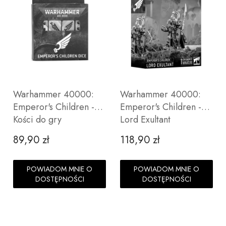
Warhammer 40000:
Warhammer 40000:
Emperor's Children -
Emperor's Children -
Kości do gry
Lord Exultant
89,90 zł
118,90 zł
Cena
Cena
POWIADOM MNIE O
POWIADOM MNIE O
DOSTĘPNOŚCI
DOSTĘPNOŚCI