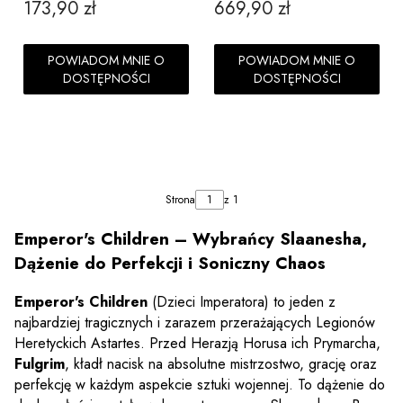
173,90 zł
669,90 zł
Cena
Cena
POWIADOM MNIE O
POWIADOM MNIE O
DOSTĘPNOŚCI
DOSTĘPNOŚCI
Strona
z 1
Emperor's Children – Wybrańcy Slaanesha,
Dążenie do Perfekcji i Soniczny Chaos
Emperor's Children
(Dzieci Imperatora) to jeden z
najbardziej tragicznych i zarazem przerażających Legionów
Heretyckich Astartes. Przed Herazją Horusa ich Prymarcha,
Fulgrim
, kładł nacisk na absolutne mistrzostwo, grację oraz
perfekcję w każdym aspekcie sztuki wojennej. To dążenie do