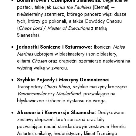
Bohaterowie i Czempioni Slaanesha:
Legendarne
postaci, takie jak
Lucius the Faultless
(Eternal) –
nieśmiertelny szermierz, którego pancerz więzi dusze
tych, którzy go pokonali, a także Dowódcy Chaosu
(
Chaos Lord
/
Master of Executions
z marką
Slaanesha).
Jednostki Soniczne i Szturmowe:
Ikoniczni
Noise
Marines
uzbrojeni w blastmastery i sonic blastery,
elitarni
Chosen
oraz drapieżni szermierze nastawieni na
wybitną walkę w zwarciu.
Szybkie Pojazdy i Maszyny Demoniczne:
Transportery
Chaos Rhino
, szybkie maszyny kroczące
Venomcrawler
czy
Maulerfiend
, pozwalające na
błyskawiczne skrócenie dystansu do wroga.
Akcesoria i Konwersje Slaanesha:
Dedykowane
zestawy ulepszeń, broń soniczna oraz bity
pozwalające nadać standardowym zestawom Heretic
Astartes unikalny, hedonistyczny klimat Trzeciego