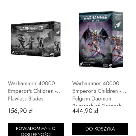
Warhammer 40000:
Warhammer 40000:
Emperor's Children -
Emperor's Children -
Flawless Blades
Fulgrim Daemon
Primarch of Slaanesh
156,90 zł
444,90 zł
Cena
Cena
POWIADOM MNIE O
DO KOSZYKA
DOSTĘPNOŚCI