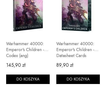
Warhammer 40000:
Warhammer 40000:
Emperor's Children -
Emperor's Children -
Codex (ang)
Datasheet Cards
145,90 zł
89,90 zł
Cena
Cena
DO KOSZYKA
DO KOSZYKA