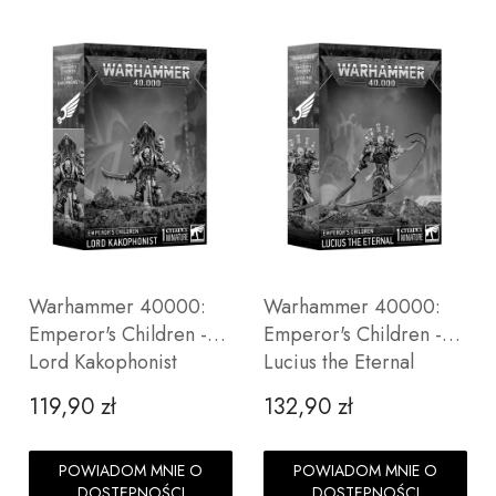
Warhammer 40000:
Warhammer 40000:
Emperor's Children -
Emperor's Children -
Lord Kakophonist
Lucius the Eternal
119,90 zł
132,90 zł
Cena
Cena
POWIADOM MNIE O
POWIADOM MNIE O
DOSTĘPNOŚCI
DOSTĘPNOŚCI