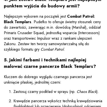
punktem wyjścia do budowy armii?
Najlepszym wyborem na początek jest
Combat Patrol:
Black Templars
. Pudełko to oferuje świetny stosunek ceny
do zawartości, zawierając m.in. dowódcę (Marshal), oddział
Primaris Crusader Squad, jednostkę wsparcia (Intercessors)
oraz transportowiec Impulsor wraz z ramkami ulepszeń
Zakonu. Zestaw ten tworzy samowystarczalną siłę do
szybkiego formatu gry
Combat Patrol
.
5. Jakimi farbami i technikami najlepiej
malować czarne pancerze Black Templars?
Kluczem do dobrego wyglądu czarnego pancerza jest
uniknięcie płaskiej, jednolitej czerni:
Zastosuj czarny podkład w sprayu (np.
Chaos Black
).
Krawędzie pancerza wykończ techniką krawędziowania
(highlighting) lub przecierania (drybrushing) odcieniami