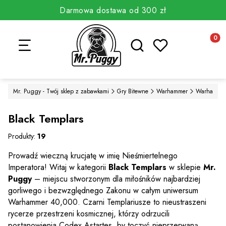
Darmowa dostawa od 300 zł
Otwórz wyszukiwarkę
Produkt
Mr. Puggy - Twój sklep z zabawkami
Gry Bitewne
Warhammer
Warhammer
Black Templars
Produkty:
19
Prowadź wieczną krucjatę w imię Nieśmiertelnego
Imperatora! Witaj w kategorii
Black Templars
w sklepie
Mr.
Puggy
– miejscu stworzonym dla miłośników najbardziej
gorliwego i bezwzględnego Zakonu w całym uniwersum
Warhammer 40,000. Czarni Templariusze to nieustraszeni
rycerze przestrzeni kosmicznej, którzy odrzucili
postanowienia Codex Astartes, by toczyć nieprzerwaną