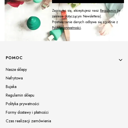
Zapisując się, akceptujesz nasz
Regulamin
(w
zakresie dotyczącym Newslettera).
Przetwarzanie danych odbywa się zgodnie z
Polityką prywatności
.
Linki w stopce
POMOC
Nasze sklepy
Nefrytowa
Bujaka
Regulamin sklepu
Polityka prywatności
Formy dostawy i płatności
Czas realizacji zamówienia