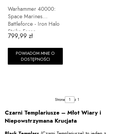
Warhammer 40000:
Space Marines
Battleforce - Iron Halo
Strike Force
799,99 zł
Cena
POWIADOM MNIE O
DOSTĘPNOŚCI
Strona
z 1
Czarni Templariusze – Młot Wiary i
Niepowstrzymana Krucjata
Black Templars
(Czarni Templariusze) to jeden z