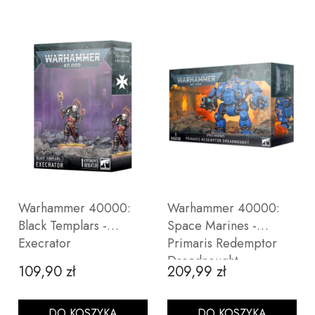
Warhammer 40000:
Warhammer 40000:
Black Templars -
Space Marines -
Execrator
Primaris Redemptor
Dreadnought
109,90 zł
209,99 zł
Cena
Cena
DO KOSZYKA
DO KOSZYKA