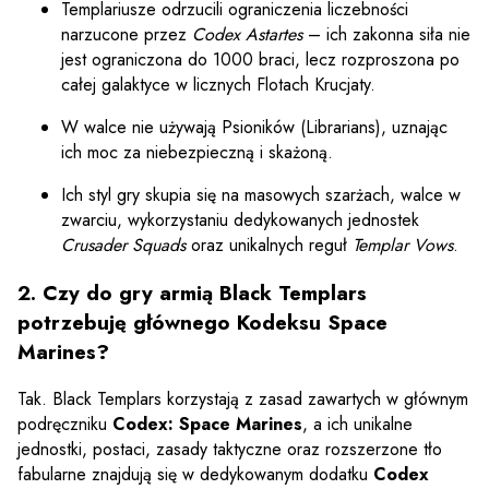
Templariusze odrzucili ograniczenia liczebności
narzucone przez
Codex Astartes
– ich zakonna siła nie
jest ograniczona do 1000 braci, lecz rozproszona po
całej galaktyce w licznych Flotach Krucjaty.
W walce nie używają Psioników (Librarians), uznając
ich moc za niebezpieczną i skażoną.
Ich styl gry skupia się na masowych szarżach, walce w
zwarciu, wykorzystaniu dedykowanych jednostek
Crusader Squads
oraz unikalnych reguł
Templar Vows
.
2. Czy do gry armią Black Templars
potrzebuję głównego Kodeksu Space
Marines?
Tak. Black Templars korzystają z zasad zawartych w głównym
podręczniku
Codex: Space Marines
, a ich unikalne
jednostki, postaci, zasady taktyczne oraz rozszerzone tło
fabularne znajdują się w dedykowanym dodatku
Codex