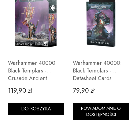
Warhammer 40000:
Warhammer 40000:
Black Templars -
Black Templars -
Crusade Ancient
Datasheet Cards
119,90 zł
79,90 zł
Cena
Cena
DO KOSZYKA
POWIADOM MNIE O
DOSTĘPNOŚCI