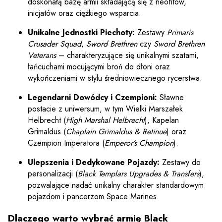
doskonałą bazę armii składającą się z neofitów,
inicjatów oraz ciężkiego wsparcia.
Unikalne Jednostki Piechoty:
Zestawy
Primaris
Crusader Squad
,
Sword Brethren
czy
Sword Brethren
Veterans
– charakteryzujące się unikalnymi szatami,
łańcuchami mocującymi broń do dłoni oraz
wykończeniami w stylu średniowiecznego rycerstwa.
Legendarni Dowódcy i Czempioni:
Sławne
postacie z uniwersum, w tym Wielki Marszałek
Helbrecht (
High Marshal Helbrecht
), Kapelan
Grimaldus (
Chaplain Grimaldus & Retinue
) oraz
Czempion Imperatora (
Emperor’s Champion
).
Ulepszenia i Dedykowane Pojazdy:
Zestawy do
personalizacji (
Black Templars Upgrades & Transfers
),
pozwalające nadać unikalny charakter standardowym
pojazdom i pancerzom Space Marines.
Dlaczego warto wybrać armię Black