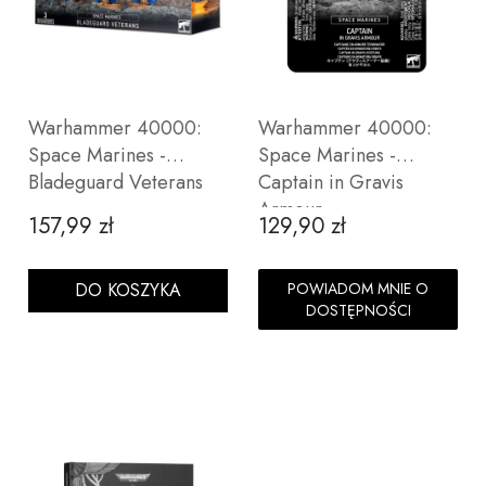
Warhammer 40000:
Warhammer 40000:
Space Marines -
Space Marines -
Bladeguard Veterans
Captain in Gravis
Armour
157,99 zł
129,90 zł
Cena
Cena
DO KOSZYKA
POWIADOM MNIE O
DOSTĘPNOŚCI