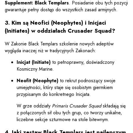
Supplement: Black Templars
. Posiadanie obu tych pozycji
gwarantuje pełny dostęp do wszystkich zasad armijnych.
3. Kim są Neofici (Neophytes) i Inicjaci
(Initiates) w oddziałach Crusader Squad?
W Zakonie Black Templars szkolenie nowych adeptów
wygląda inaczej niż w tradycyjnych Zakonach:
Inicjat (Initiate)
to pełnoprawny, doświadczony
Kosmiczny Marine.
Neofit (Neophyte)
to rekrut podnoszący swoje
umiejętności, który staje się osobistym giermkiem
przypisanym do konkretnego Inicjata.
W grze oddziały
Primaris Crusader Squad
składają się
z połączonych sił obu tych grup, co tworzy unikalne,
liczebne sekcje szturmowe na stole bitewnym.
4. Jaki zestaw Black Templars jest najlepszym