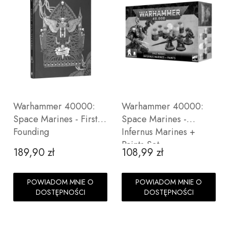
Warhammer 40000:
Warhammer 40000:
Space Marines - First
Space Marines -
Founding
Infernus Marines +
Paints Set
189,90 zł
108,99 zł
Cena
Cena
POWIADOM MNIE O
POWIADOM MNIE O
DOSTĘPNOŚCI
DOSTĘPNOŚCI