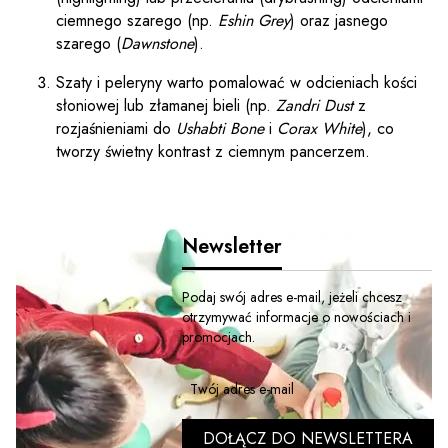
ciemnego szarego (np.
Eshin Grey
) oraz jasnego
szarego (
Dawnstone
).
Szaty i peleryny warto pomalować w odcieniach kości
słoniowej lub złamanej bieli (np.
Zandri Dust
z
rozjaśnieniami do
Ushabti Bone
i
Corax White
), co
tworzy świetny kontrast z ciemnym pancerzem.
Newsletter
Podaj swój adres e-mail, jeżeli chcesz
otrzymywać informacje o nowościach i
promocjach.
Twój adres e-mail
DOŁĄCZ DO NEWSLETTERA