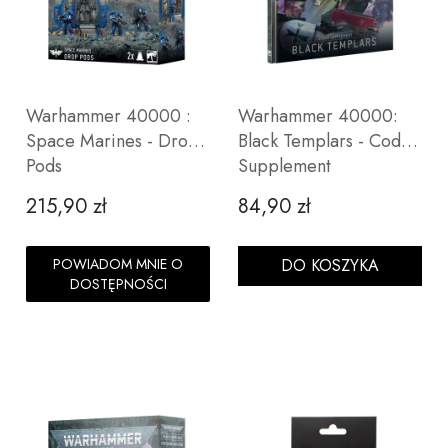
Warhammer 40000 :
Warhammer 40000:
Space Marines - Drop
Black Templars - Codex
Pods
Supplement
215,90 zł
84,90 zł
Cena
Cena
POWIADOM MNIE O
DO KOSZYKA
DOSTĘPNOŚCI