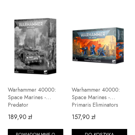
Warhammer 40000:
Warhammer 40000:
Space Marines -
Space Marines -
Predator
Primaris Eliminators
189,90 zł
157,90 zł
Cena
Cena
POWIADOM MNIE O
DO KOSZYKA