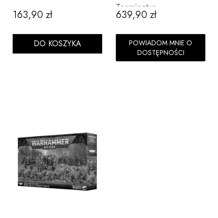
Terminatus
163,90 zł
639,90 zł
Cena
Cena
DO KOSZYKA
POWIADOM MNIE O
DOSTĘPNOŚCI